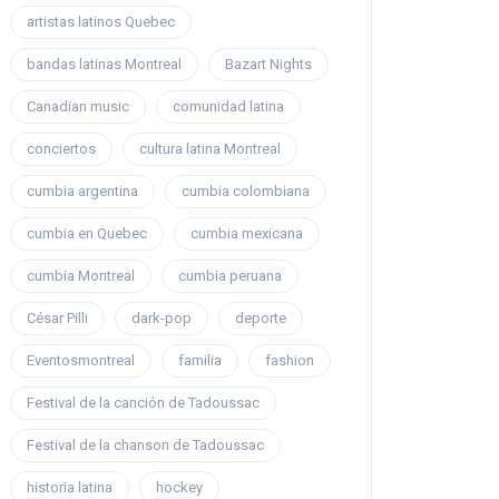
artistas latinos Quebec
bandas latinas Montreal
Bazart Nights
Canadian music
comunidad latina
conciertos
cultura latina Montreal
cumbia argentina
cumbia colombiana
cumbia en Quebec
cumbia mexicana
cumbia Montreal
cumbia peruana
César Pilli
dark-pop
deporte
Eventosmontreal
familia
fashion
Festival de la canción de Tadoussac
Festival de la chanson de Tadoussac
historia latina
hockey