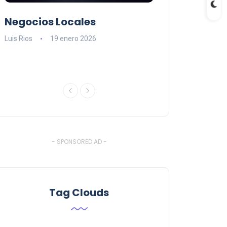
Negocios Locales
Lishaam Mark
n
latinos que s
Luis Rios
19 enero 2026
el West Island
Luis Rios
18 ener
- SPONSORED AD -
Tag Clouds