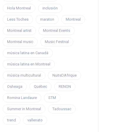
Hola Montreal
inclusión
Less Toches
maraton
Montreal
Montreal artist
Montreal Events
Montreal music
Music Festival
música latina en Canadá
música latina en Montreal
música multicultural
NuitsDAfrique
Osheaga
Québec
RENON
Romina Landaure
STM
Summer in Montreal
Tadoussac
trend
vallenato