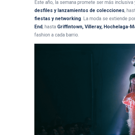
Este año, la semana promete ser más inclusiva 
desfiles y lanzamientos de colecciones
, has
fiestas y networking
. La moda se extiende por
End
, hasta
Griffintown, Villeray, Hochelaga-
fashion a cada barrio.