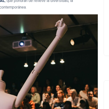
AL
, que pondrán de relieve la diversidad, la
a contemporánea.
Lishaam Market: productos
latinos que saben a casa e
el West Island
Luis Rios
18 enero 2026