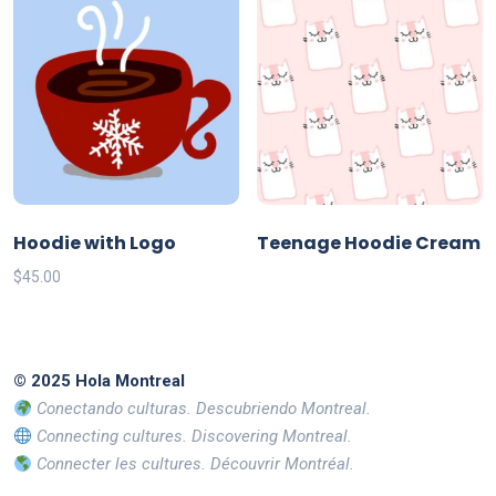
Hoodie with Logo
Teenage Hoodie Cream
$
45.00
Este
producto
tiene
múltiples
© 2025 Hola Montreal
variantes.
Conectando culturas. Descubriendo Montreal.
Las
Connecting cultures. Discovering Montreal.
opciones
Connecter les cultures. Découvrir Montréal.
se