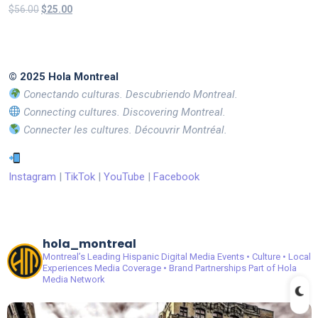
Valorado
Original
Current
$
56.00
$
25.00
en
price
price
4.00
de 5
was:
is:
$56.00.
$25.00.
© 2025 Hola Montreal
Conectando culturas. Descubriendo Montreal.
Connecting cultures. Discovering Montreal.
Connecter les cultures. Découvrir Montréal.
Instagram
|
TikTok
|
YouTube
|
Facebook
hola_montreal
Montreal’s Leading Hispanic Digital Media
Events • Culture • Local
Experiences
Media Coverage • Brand Partnerships
Part of Hola
Media Network