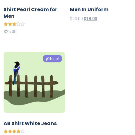
Shirt Pearl Cream for
Men In Uniform
Men
Original
Current
$
20.00
$
18.00
price
price
Valorad
$
25.00
was:
is:
o en
3.00
$20.00.
$18.00.
de 5
¡Oferta!
AB Shirt White Jeans