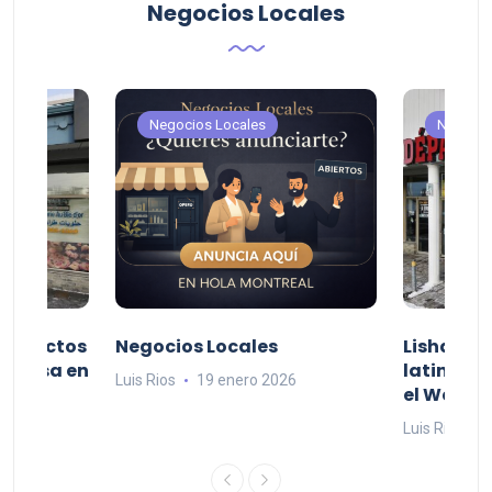
Negocios Locales
Negocios Locales
Negocio
productos
Negocios Locales
Lishaam 
 a casa en
latinos q
Luis Rios
19 enero 2026
el West I
26
Luis Rios
1