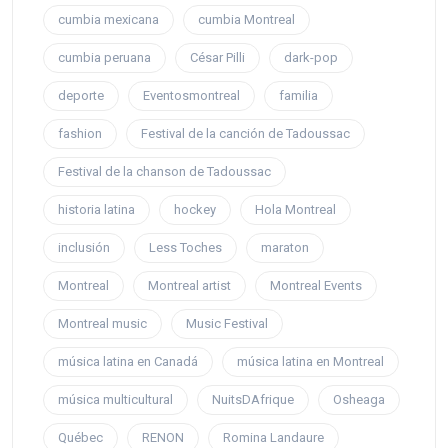
cumbia mexicana
cumbia Montreal
cumbia peruana
César Pilli
dark-pop
deporte
Eventosmontreal
familia
fashion
Festival de la canción de Tadoussac
Festival de la chanson de Tadoussac
historia latina
hockey
Hola Montreal
inclusión
Less Toches
maraton
Montreal
Montreal artist
Montreal Events
Montreal music
Music Festival
música latina en Canadá
música latina en Montreal
música multicultural
NuitsDAfrique
Osheaga
Québec
RENON
Romina Landaure