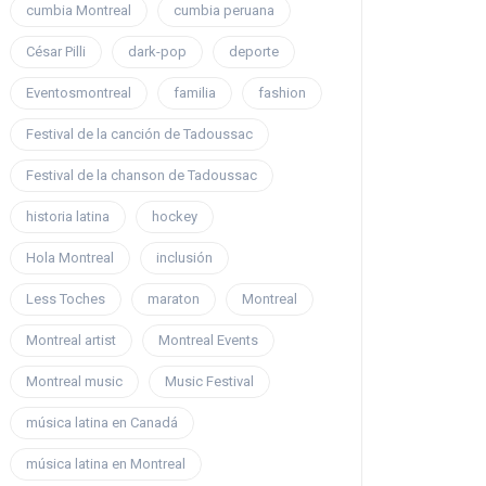
cumbia Montreal
cumbia peruana
César Pilli
dark-pop
deporte
Eventosmontreal
familia
fashion
Festival de la canción de Tadoussac
Festival de la chanson de Tadoussac
historia latina
hockey
Hola Montreal
inclusión
Less Toches
maraton
Montreal
Montreal artist
Montreal Events
Montreal music
Music Festival
música latina en Canadá
música latina en Montreal