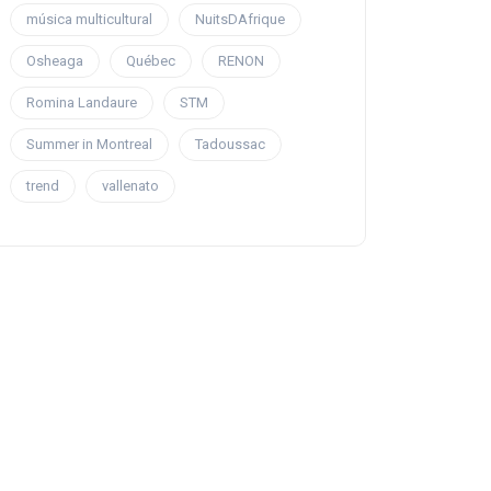
música multicultural
NuitsDAfrique
Osheaga
Québec
RENON
Romina Landaure
STM
Summer in Montreal
Tadoussac
trend
vallenato