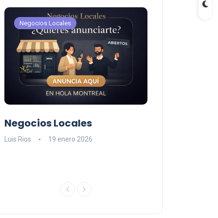
Negocios Locales
Negocios Locales
Negocios Locales
Lishaam Mark
n
latinos que s
Luis Rios
19 enero 2026
el West Island
Luis Rios
18 ener