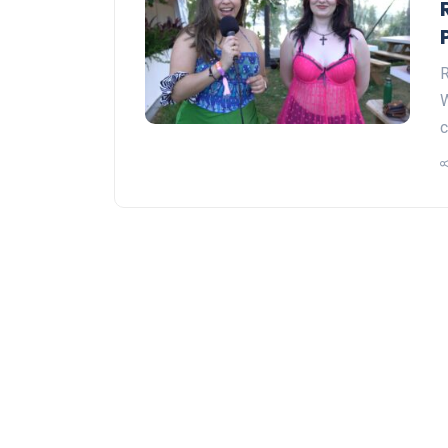
R
W
c