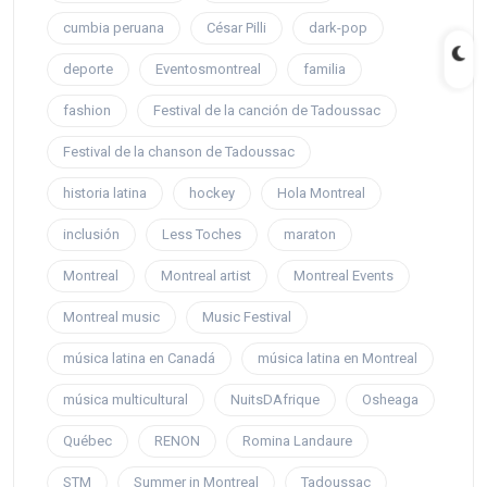
cumbia peruana
César Pilli
dark-pop
deporte
Eventosmontreal
familia
fashion
Festival de la canción de Tadoussac
Festival de la chanson de Tadoussac
historia latina
hockey
Hola Montreal
inclusión
Less Toches
maraton
Montreal
Montreal artist
Montreal Events
Montreal music
Music Festival
música latina en Canadá
música latina en Montreal
música multicultural
NuitsDAfrique
Osheaga
Québec
RENON
Romina Landaure
STM
Summer in Montreal
Tadoussac