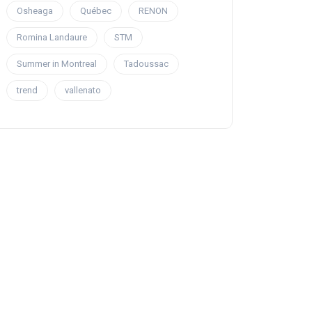
Osheaga
Québec
RENON
Romina Landaure
STM
Summer in Montreal
Tadoussac
trend
vallenato