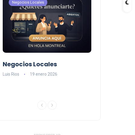
Negocios Locales
Negocios Locales
Negocios Locales
Lishaam Mark
n
latinos que s
Luis Rios
19 enero 2026
el West Island
Luis Rios
18 ener