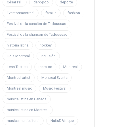
César Pilli
dark-pop
deporte
Eventosmontreal
familia
fashion
Festival de la canción de Tadoussac
Festival de la chanson de Tadoussac
historia latina
hockey
Hola Montreal
inclusión
Less Toches
maraton
Montreal
Montreal artist
Montreal Events
Montreal music
Music Festival
música latina en Canadá
música latina en Montreal
música multicultural
NuitsDAfrique