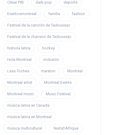
César Pilli
dark-pop
deporte
Eventosmontreal
familia
fashion
Festival de la canción de Tadoussac
Festival de la chanson de Tadoussac
historia latina
hockey
Hola Montreal
inclusión
Less Toches
maraton
Montreal
Montreal artist
Montreal Events
Montreal music
Music Festival
música latina en Canadá
música latina en Montreal
música multicultural
NuitsDAfrique