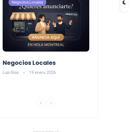
Negocios Locales
Negocios Locales
Negocios Locales
Lishaam Mark
n
latinos que s
Luis Rios
19 enero 2026
el West Island
Luis Rios
18 ener