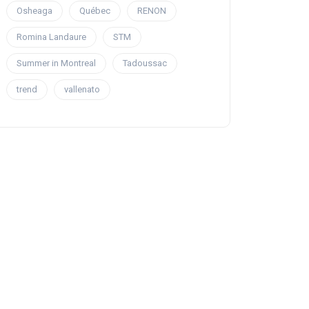
Osheaga
Québec
RENON
Romina Landaure
STM
Summer in Montreal
Tadoussac
trend
vallenato