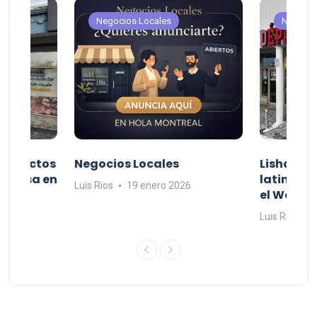
Negocios Locales
Negocio
productos
Negocios Locales
Lishaam 
 a casa en
latinos q
Luis Rios
19 enero 2026
el West I
26
Luis Rios
1