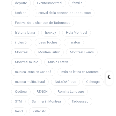
deporte
Eventosmontreal
familia
fashion
Festival de la canción de Tadoussac
Festival de la chanson de Tadoussac
historia latina
hockey
Hola Montreal
inclusión
Less Toches
maraton
Montreal
Montreal artist
Montreal Events
Montreal music
Music Festival
música latina en Canadá
música latina en Montreal
música multicultural
NuitsDAfrique
Osheaga
Québec
RENON
Romina Landaure
STM
Summer in Montreal
Tadoussac
trend
vallenato