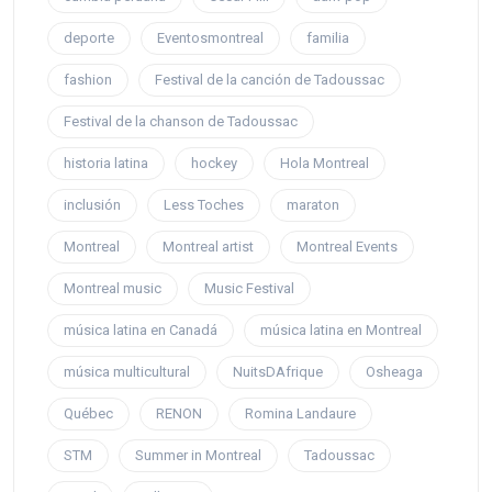
deporte
Eventosmontreal
familia
fashion
Festival de la canción de Tadoussac
Festival de la chanson de Tadoussac
historia latina
hockey
Hola Montreal
inclusión
Less Toches
maraton
Montreal
Montreal artist
Montreal Events
Montreal music
Music Festival
música latina en Canadá
música latina en Montreal
música multicultural
NuitsDAfrique
Osheaga
Québec
RENON
Romina Landaure
STM
Summer in Montreal
Tadoussac