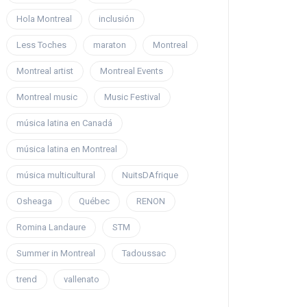
Hola Montreal
inclusión
Less Toches
maraton
Montreal
Montreal artist
Montreal Events
Montreal music
Music Festival
música latina en Canadá
música latina en Montreal
música multicultural
NuitsDAfrique
Osheaga
Québec
RENON
Romina Landaure
STM
Summer in Montreal
Tadoussac
trend
vallenato