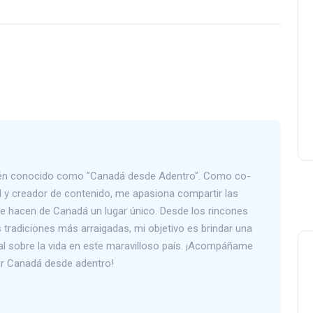
Lishaam Market: productos
latinos que saben a casa e
el West Island
Luis Rios
18 enero 2026
bién conocido como "Canadá desde Adentro". Como co-
 y creador de contenido, me apasiona compartir las
que hacen de Canadá un lugar único. Desde los rincones
tradiciones más arraigadas, mi objetivo es brindar una
al sobre la vida en este maravilloso país. ¡Acompáñame
rir Canadá desde adentro!