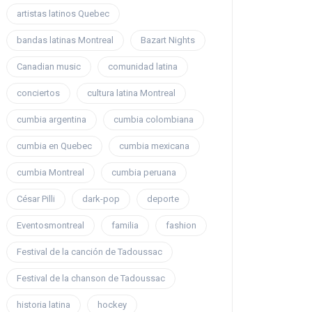
artistas latinos Quebec
bandas latinas Montreal
Bazart Nights
Canadian music
comunidad latina
conciertos
cultura latina Montreal
cumbia argentina
cumbia colombiana
cumbia en Quebec
cumbia mexicana
cumbia Montreal
cumbia peruana
César Pilli
dark-pop
deporte
Eventosmontreal
familia
fashion
Festival de la canción de Tadoussac
Festival de la chanson de Tadoussac
historia latina
hockey