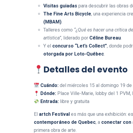
Visitas guiadas
para descubrir las obras 
The Fine Arts Bicycle
, una experiencia cr
(MBAM)
.
Talleres como
“¿Qué es hacer una crítica de
artística”
, liderado por
Céline Bureau
.
Y el
concurso “Let’s Collect”
, donde pod
otorgada por Loto-Québec
.
Detalles del evento
Cuándo:
del miércoles 15 al domingo 19 de o
Dónde:
Place Ville-Marie, lobby del 1 PVM,
Entrada:
libre y gratuita
El
artch Festival
es más que una exhibición: es
contemporáneo de Quebec
, a
conectar con 
primera obra de arte.