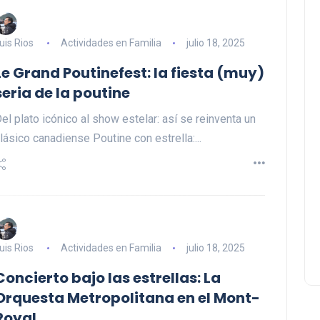
Negocios Locales
uis Rios
Actividades en Familia
julio 18, 2025
Le Grand Poutinefest: la fiesta (muy)
seria de la poutine
el plato icónico al show estelar: así se reinventa un
lásico canadiense Poutine con estrella:...
Lishaam Market: productos
latinos que saben a casa e
el West Island
Luis Rios
18 enero 2026
uis Rios
Actividades en Familia
julio 18, 2025
Concierto bajo las estrellas: La
Orquesta Metropolitana en el Mont-
Royal