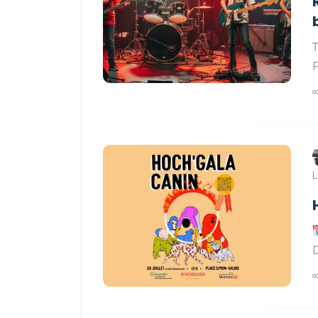
T
P
L
D