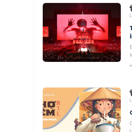
L
E
l
L
D
U