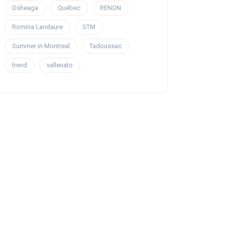
Osheaga
Québec
RENON
Romina Landaure
STM
Summer in Montreal
Tadoussac
trend
vallenato