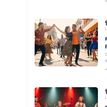
L
D
t
L