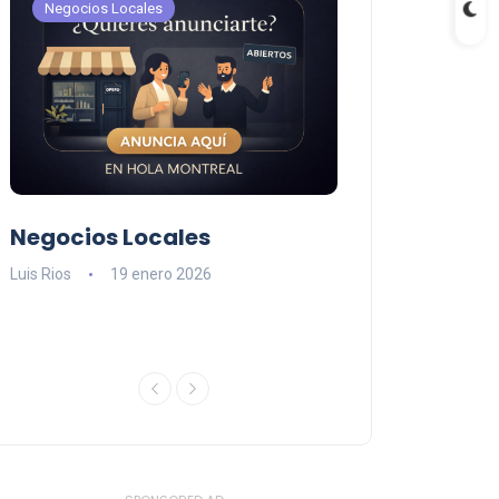
Negocios Locales
Negocios Locales
Negocios Locales
Lishaam Mark
n
latinos que s
Luis Rios
19 enero 2026
el West Island
Luis Rios
18 ener