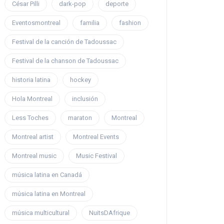
César Pilli
dark-pop
deporte
Eventosmontreal
familia
fashion
Festival de la canción de Tadoussac
Festival de la chanson de Tadoussac
historia latina
hockey
Hola Montreal
inclusión
Less Toches
maraton
Montreal
Montreal artist
Montreal Events
Montreal music
Music Festival
música latina en Canadá
música latina en Montreal
música multicultural
NuitsDAfrique