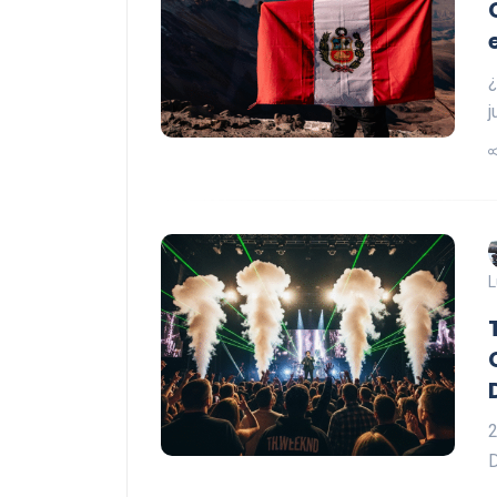
¿
j
L
2
D