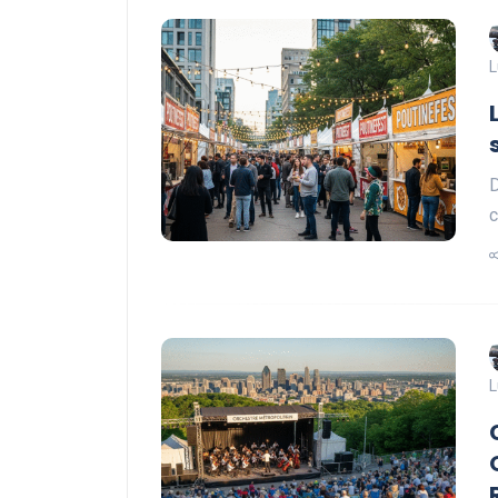
L
D
c
L