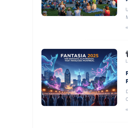
U
L
D
C