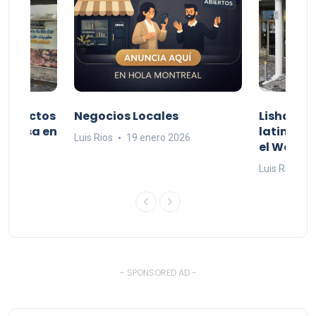
productos
Negocios Locales
Lishaam 
 a casa en
latinos q
Luis Rios
19 enero 2026
el West I
26
Luis Rios
1
- SPONSORED AD -