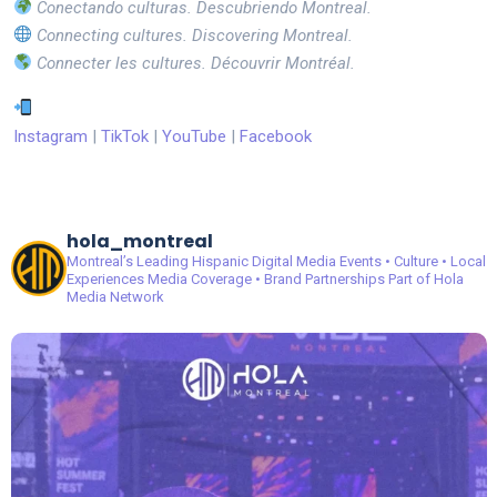
Conectando culturas. Descubriendo Montreal.
Connecting cultures. Discovering Montreal.
Connecter les cultures. Découvrir Montréal.
Instagram
|
TikTok
|
YouTube
|
Facebook
hola_montreal
Montreal’s Leading Hispanic Digital Media
Events • Culture • Local
Experiences
Media Coverage • Brand Partnerships
Part of Hola
Media Network