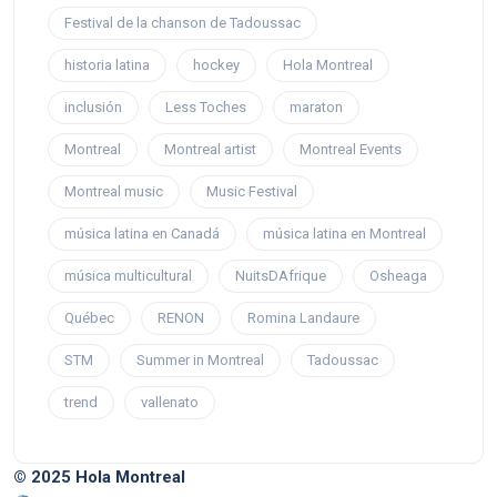
Festival de la chanson de Tadoussac
historia latina
hockey
Hola Montreal
inclusión
Less Toches
maraton
Montreal
Montreal artist
Montreal Events
Montreal music
Music Festival
música latina en Canadá
música latina en Montreal
música multicultural
NuitsDAfrique
Osheaga
Québec
RENON
Romina Landaure
STM
Summer in Montreal
Tadoussac
trend
vallenato
© 2025 Hola Montreal