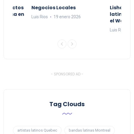
productos
Negocios Locales
Lishaam 
 a casa en
latinos q
Luis Rios
19 enero 2026
el West I
26
Luis Rios
1
- SPONSORED AD -
Tag Clouds
artistas latinos Quebec
bandas latinas Montreal