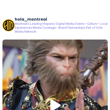
hola_montreal
Montreal’s Leading Hispanic Digital Media
Events • Culture • Local
Experiences
Media Coverage • Brand Partnerships
Part of Hola
Media Network