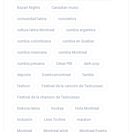
Bazart Nights
Canadian music
comunidad latina
conciertos
cultura latina Montreal
cumbia argentina
cumbia colombiana
cumbia en Quebec
cumbia mexicana
cumbia Montreal
cumbia peruana
César Pilli
dark-pop
deporte
Eventosmontreal
familia
fashion
Festival de la canción de Tadoussac
Festival de la chanson de Tadoussac
historia latina
hockey
Hola Montreal
inclusión
Less Toches
maraton
Montreal
Montreal artist
Montreal Events