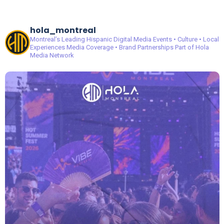
hola_montreal
Montreal’s Leading Hispanic Digital Media
Events • Culture • Local
Experiences
Media Coverage • Brand Partnerships
Part of Hola
Media Network