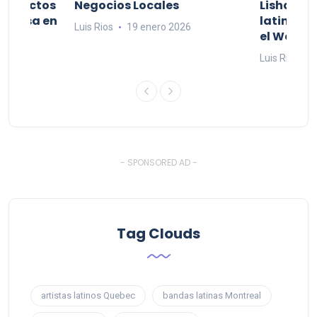
productos
Negocios Locales
Lishaam 
 a casa en
latinos q
Luis Rios
19 enero 2026
el West I
26
Luis Rios
1
- SPONSORED AD -
Tag Clouds
artistas latinos Quebec
bandas latinas Montreal