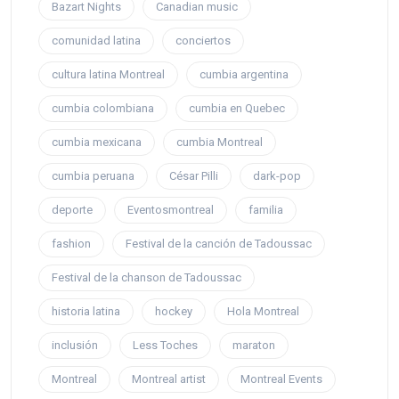
Bazart Nights
Canadian music
comunidad latina
conciertos
cultura latina Montreal
cumbia argentina
cumbia colombiana
cumbia en Quebec
cumbia mexicana
cumbia Montreal
cumbia peruana
César Pilli
dark-pop
deporte
Eventosmontreal
familia
fashion
Festival de la canción de Tadoussac
Festival de la chanson de Tadoussac
historia latina
hockey
Hola Montreal
inclusión
Less Toches
maraton
Montreal
Montreal artist
Montreal Events