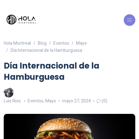
Hola Montreal
Blog
Eventos
Mayo
Día Internacional de la Hamburguesa
Día Internacional de la
Hamburguesa
Luis Rios
Eventos
,
Mayo
mayo 27, 2024
(0)