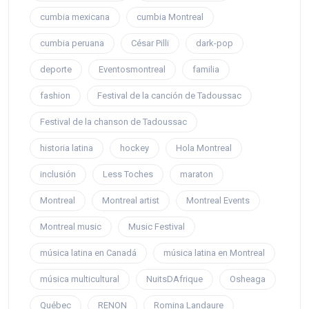
cumbia mexicana
cumbia Montreal
cumbia peruana
César Pilli
dark-pop
deporte
Eventosmontreal
familia
fashion
Festival de la canción de Tadoussac
Festival de la chanson de Tadoussac
historia latina
hockey
Hola Montreal
inclusión
Less Toches
maraton
Montreal
Montreal artist
Montreal Events
Montreal music
Music Festival
música latina en Canadá
música latina en Montreal
música multicultural
NuitsDAfrique
Osheaga
Québec
RENON
Romina Landaure