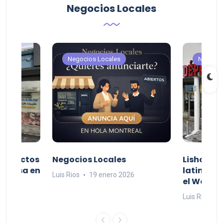
Negocios Locales
Negocios Locales
Negocio
productos
Negocios Locales
Lishaam 
 a casa en
latinos q
Luis Rios
19 enero 2026
el West I
26
Luis Rios
1