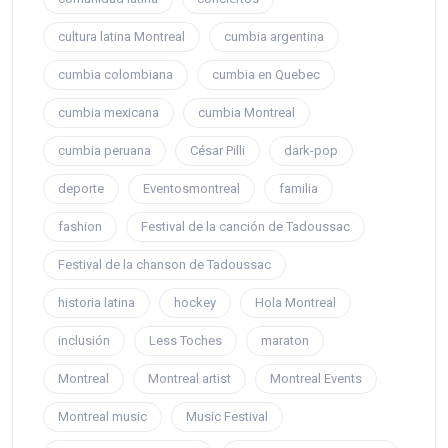
cultura latina Montreal
cumbia argentina
cumbia colombiana
cumbia en Quebec
cumbia mexicana
cumbia Montreal
cumbia peruana
César Pilli
dark-pop
deporte
Eventosmontreal
familia
fashion
Festival de la canción de Tadoussac
Festival de la chanson de Tadoussac
historia latina
hockey
Hola Montreal
inclusión
Less Toches
maraton
Montreal
Montreal artist
Montreal Events
Montreal music
Music Festival