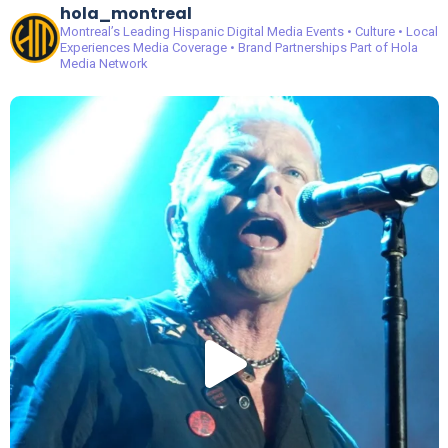
hola_montreal
Montreal’s Leading Hispanic Digital Media
Events • Culture • Local
Experiences
Media Coverage • Brand Partnerships
Part of Hola
Media Network