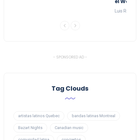
el West I
26
Luis Rios
1
- SPONSORED AD -
Tag Clouds
artistas latinos Quebec
bandas latinas Montreal
Bazart Nights
Canadian music
comunidad latina
conciertos