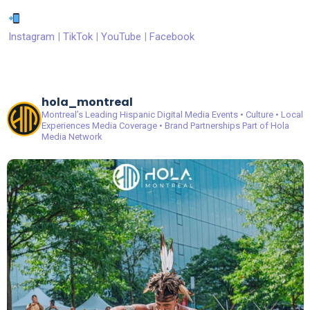
Instagram
|
TikTok
|
YouTube
|
Facebook
hola_montreal
Montreal’s Leading Hispanic Digital Media
Events • Culture • Local
Experiences
Media Coverage • Brand Partnerships
Part of Hola
Media Network