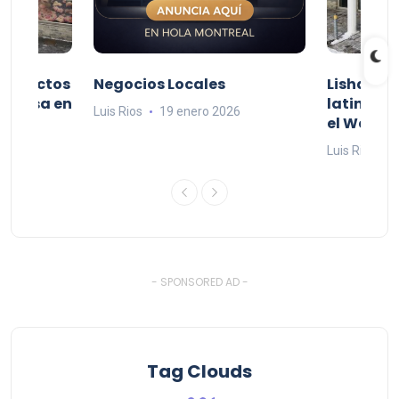
productos
Negocios Locales
Lishaam 
 a casa en
latinos q
Luis Rios
19 enero 2026
el West I
26
Luis Rios
1
- SPONSORED AD -
Tag Clouds