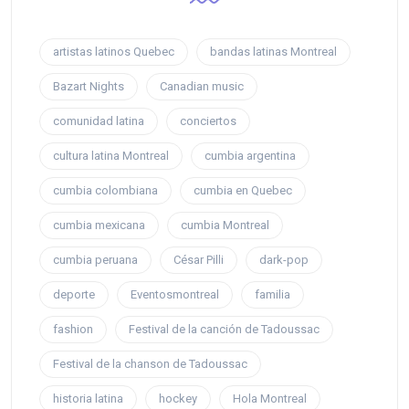
artistas latinos Quebec
bandas latinas Montreal
Bazart Nights
Canadian music
comunidad latina
conciertos
cultura latina Montreal
cumbia argentina
cumbia colombiana
cumbia en Quebec
cumbia mexicana
cumbia Montreal
cumbia peruana
César Pilli
dark-pop
deporte
Eventosmontreal
familia
fashion
Festival de la canción de Tadoussac
Festival de la chanson de Tadoussac
historia latina
hockey
Hola Montreal