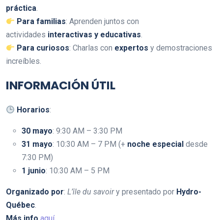
práctica
.
Para familias
: Aprenden juntos con
actividades
interactivas y educativas
.
Para curiosos
: Charlas con
expertos
y demostraciones
increíbles.
INFORMACIÓN ÚTIL
Horarios
:
30 mayo
: 9:30 AM – 3:30 PM
31 mayo
: 10:30 AM – 7 PM (+
noche especial
desde
7:30 PM)
1 junio
: 10:30 AM – 5 PM
Organizado por
:
L’île du savoir
y presentado por
Hydro-
Québec
.
Más info
aquí.