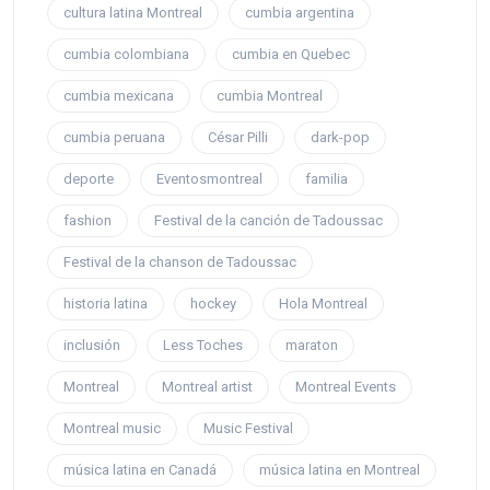
cultura latina Montreal
cumbia argentina
cumbia colombiana
cumbia en Quebec
cumbia mexicana
cumbia Montreal
cumbia peruana
César Pilli
dark-pop
deporte
Eventosmontreal
familia
fashion
Festival de la canción de Tadoussac
Festival de la chanson de Tadoussac
historia latina
hockey
Hola Montreal
inclusión
Less Toches
maraton
Montreal
Montreal artist
Montreal Events
Montreal music
Music Festival
música latina en Canadá
música latina en Montreal