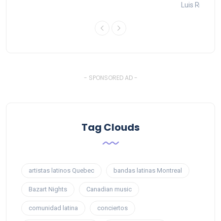
26
Luis Rios
1
- SPONSORED AD -
Tag Clouds
artistas latinos Quebec
bandas latinas Montreal
Bazart Nights
Canadian music
comunidad latina
conciertos