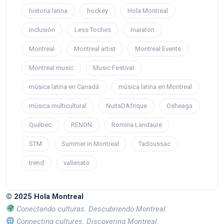
historia latina
hockey
Hola Montreal
inclusión
Less Toches
maraton
Montreal
Montreal artist
Montreal Events
Montreal music
Music Festival
música latina en Canadá
música latina en Montreal
música multicultural
NuitsDAfrique
Osheaga
Québec
RENON
Romina Landaure
STM
Summer in Montreal
Tadoussac
trend
vallenato
© 2025 Hola Montreal
Conectando culturas. Descubriendo Montreal.
Connecting cultures. Discovering Montreal.