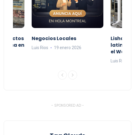
productos
Negocios Locales
Lishaam 
 a casa en
latinos q
Luis Rios
19 enero 2026
el West I
26
Luis Rios
1
- SPONSORED AD -