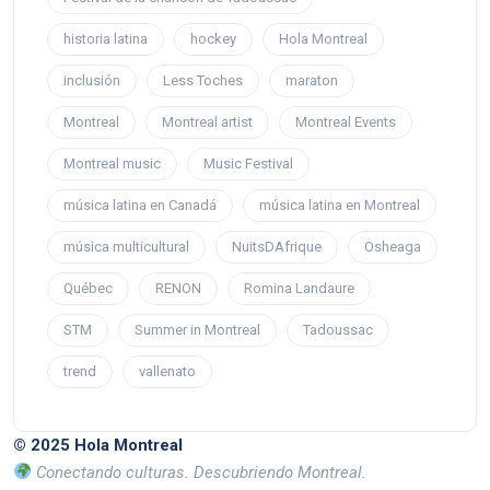
historia latina
hockey
Hola Montreal
inclusión
Less Toches
maraton
Montreal
Montreal artist
Montreal Events
Montreal music
Music Festival
música latina en Canadá
música latina en Montreal
música multicultural
NuitsDAfrique
Osheaga
Québec
RENON
Romina Landaure
STM
Summer in Montreal
Tadoussac
trend
vallenato
© 2025 Hola Montreal
Conectando culturas. Descubriendo Montreal.