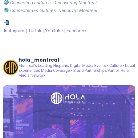
Connecting cultures. Discovering Montreal.
Connecter les cultures. Découvrir Montréal.
Instagram
|
TikTok
|
YouTube
|
Facebook
hola_montreal
Montreal’s Leading Hispanic Digital Media
Events • Culture • Local
Experiences
Media Coverage • Brand Partnerships
Part of Hola
Media Network