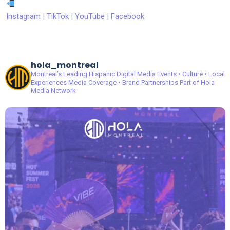
Instagram
|
TikTok
|
YouTube
|
Facebook
hola_montreal
Montreal’s Leading Hispanic Digital Media
Events • Culture • Local
Experiences
Media Coverage • Brand Partnerships
Part of Hola
Media Network