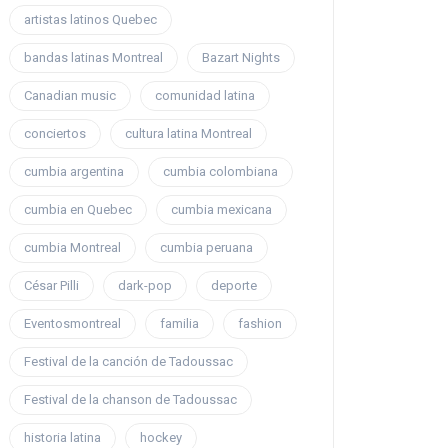
artistas latinos Quebec
bandas latinas Montreal
Bazart Nights
Canadian music
comunidad latina
conciertos
cultura latina Montreal
cumbia argentina
cumbia colombiana
cumbia en Quebec
cumbia mexicana
cumbia Montreal
cumbia peruana
César Pilli
dark-pop
deporte
Eventosmontreal
familia
fashion
Festival de la canción de Tadoussac
Festival de la chanson de Tadoussac
historia latina
hockey