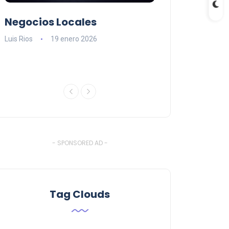
Negocios Locales
Lishaam Mark
n
latinos que s
Luis Rios
19 enero 2026
el West Island
Luis Rios
18 ener
- SPONSORED AD -
Tag Clouds