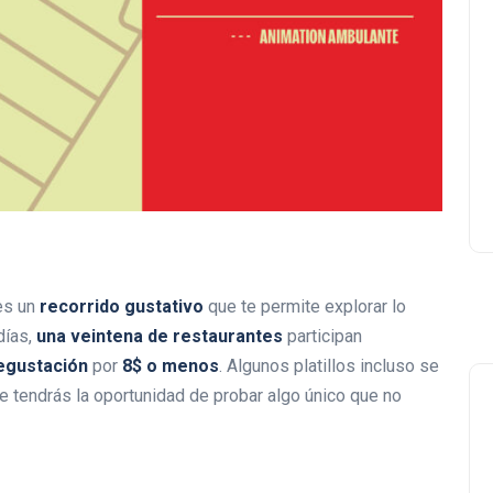
Lishaam Market: productos
latinos que saben a casa e
el West Island
Luis Rios
18 enero 2026
es un
recorrido gustativo
que te permite explorar lo
días,
una veintena de restaurantes
participan
egustación
por
8$ o menos
. Algunos platillos incluso se
que tendrás la oportunidad de probar algo único que no