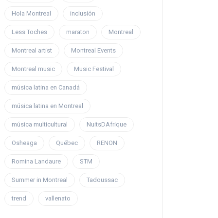
Hola Montreal
inclusión
Less Toches
maraton
Montreal
Montreal artist
Montreal Events
Montreal music
Music Festival
música latina en Canadá
música latina en Montreal
música multicultural
NuitsDAfrique
Osheaga
Québec
RENON
Romina Landaure
STM
Summer in Montreal
Tadoussac
trend
vallenato