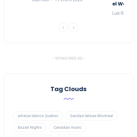
el West I
26
Luis Rios
1
- SPONSORED AD -
Tag Clouds
artistas latinos Quebec
bandas latinas Montreal
Bazart Nights
Canadian music