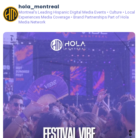
hola_montreal
Montreal’s Leading Hispanic Digital Media
Events • Culture • Local
Experiences
Media Coverage • Brand Partnerships
Part of Hola
Media Network