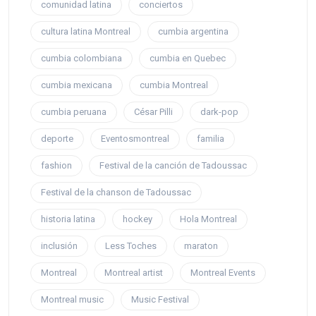
comunidad latina
conciertos
cultura latina Montreal
cumbia argentina
cumbia colombiana
cumbia en Quebec
cumbia mexicana
cumbia Montreal
cumbia peruana
César Pilli
dark-pop
deporte
Eventosmontreal
familia
fashion
Festival de la canción de Tadoussac
Festival de la chanson de Tadoussac
historia latina
hockey
Hola Montreal
inclusión
Less Toches
maraton
Montreal
Montreal artist
Montreal Events
Montreal music
Music Festival