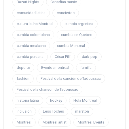
Bazart Nights
Canadian music
comunidad latina
conciertos
cultura latina Montreal
cumbia argentina
cumbia colombiana
cumbia en Quebec
cumbia mexicana
cumbia Montreal
cumbia peruana
César Pilli
dark-pop
deporte
Eventosmontreal
familia
fashion
Festival de la canción de Tadoussac
Festival de la chanson de Tadoussac
historia latina
hockey
Hola Montreal
inclusión
Less Toches
maraton
Montreal
Montreal artist
Montreal Events