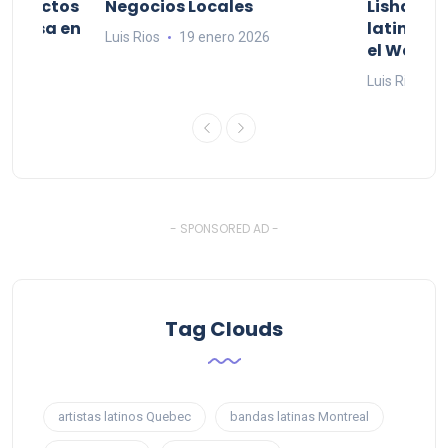
productos
Negocios Locales
Lishaam 
 a casa en
latinos q
Luis Rios
19 enero 2026
el West I
26
Luis Rios
1
- SPONSORED AD -
Tag Clouds
artistas latinos Quebec
bandas latinas Montreal