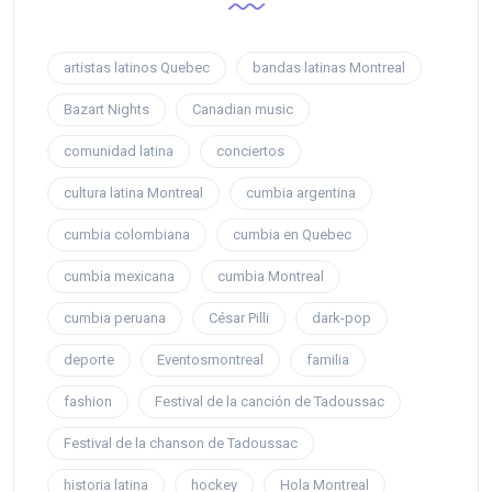
artistas latinos Quebec
bandas latinas Montreal
Bazart Nights
Canadian music
comunidad latina
conciertos
cultura latina Montreal
cumbia argentina
cumbia colombiana
cumbia en Quebec
cumbia mexicana
cumbia Montreal
cumbia peruana
César Pilli
dark-pop
deporte
Eventosmontreal
familia
fashion
Festival de la canción de Tadoussac
Festival de la chanson de Tadoussac
historia latina
hockey
Hola Montreal