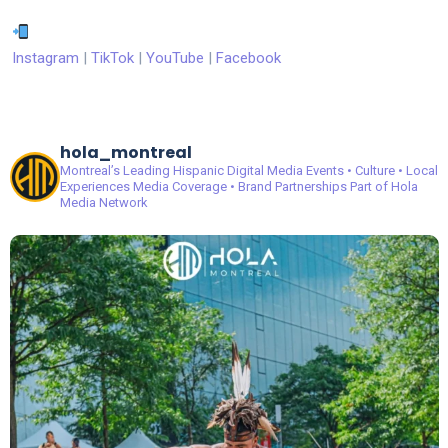
Instagram
|
TikTok
|
YouTube
|
Facebook
hola_montreal
Montreal’s Leading Hispanic Digital Media
Events • Culture • Local
Experiences
Media Coverage • Brand Partnerships
Part of Hola
Media Network