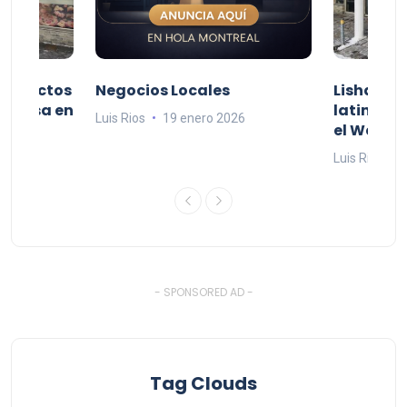
productos
Negocios Locales
Lishaam 
 a casa en
latinos q
Luis Rios
19 enero 2026
el West I
26
Luis Rios
1
- SPONSORED AD -
Tag Clouds