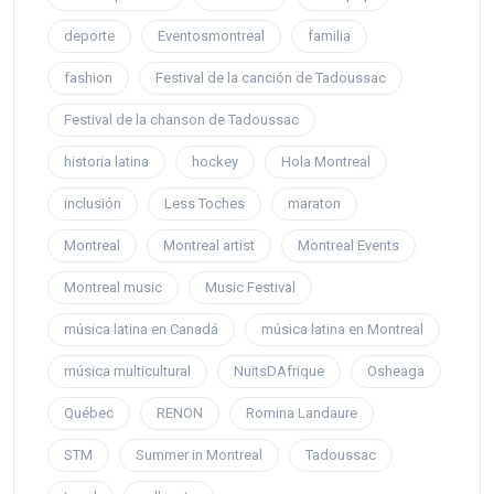
deporte
Eventosmontreal
familia
fashion
Festival de la canción de Tadoussac
Festival de la chanson de Tadoussac
historia latina
hockey
Hola Montreal
inclusión
Less Toches
maraton
Montreal
Montreal artist
Montreal Events
Montreal music
Music Festival
música latina en Canadá
música latina en Montreal
música multicultural
NuitsDAfrique
Osheaga
Québec
RENON
Romina Landaure
STM
Summer in Montreal
Tadoussac