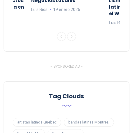
productos
Negocios Locales
Lishaam 
 a casa en
latinos q
Luis Rios
19 enero 2026
el West I
26
Luis Rios
1
- SPONSORED AD -
Tag Clouds
artistas latinos Quebec
bandas latinas Montreal