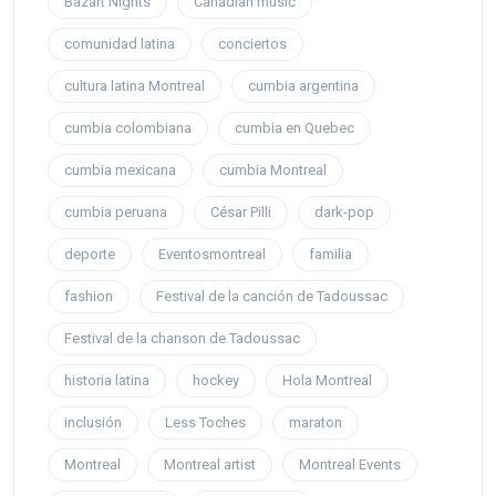
Bazart Nights
Canadian music
comunidad latina
conciertos
cultura latina Montreal
cumbia argentina
cumbia colombiana
cumbia en Quebec
cumbia mexicana
cumbia Montreal
cumbia peruana
César Pilli
dark-pop
deporte
Eventosmontreal
familia
fashion
Festival de la canción de Tadoussac
Festival de la chanson de Tadoussac
historia latina
hockey
Hola Montreal
inclusión
Less Toches
maraton
Montreal
Montreal artist
Montreal Events