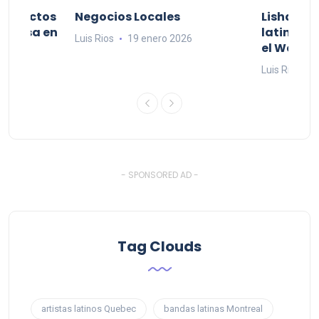
productos
Negocios Locales
Lishaam 
 a casa en
latinos q
Luis Rios
19 enero 2026
el West I
26
Luis Rios
1
- SPONSORED AD -
Tag Clouds
artistas latinos Quebec
bandas latinas Montreal