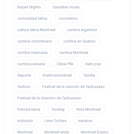
Bazart Nights
Canadian music
comunidad latina
conciertos
cultura latina Montreal
cumbia argentina
cumbia colombiana
cumbia en Quebec
cumbia mexicana
cumbia Montreal
cumbia peruana
César Pilli
dark-pop
deporte
Eventosmontreal
familia
fashion
Festival de la canción de Tadoussac
Festival de la chanson de Tadoussac
historia latina
hockey
Hola Montreal
inclusión
Less Toches
maraton
Montreal
Montreal artist
Montreal Events