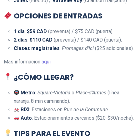
Junes
(Electro) /
Rafaëlle Roy
(Chanson française)
OPCIONES DE ENTRADAS
1 día
:
$59 CAD
(preventa) / $75 CAD (puerta).
2 días
:
$110 CAD
(preventa) / $140 CAD (puerta).
Clases magistrales
:
Fromages d’ici
($25 adicionales).
Mas información
aquí
¿CÓMO LLEGAR?
Metro
:
Square-Victoria
o
Place-d’Armes
(línea
naranja, 8 min caminando).
BIXI
: Estaciones en
Rue de la Commune
.
Auto
: Estacionamientos cercanos ($20-$30/noche).
TIPS PARA EL EVENTO