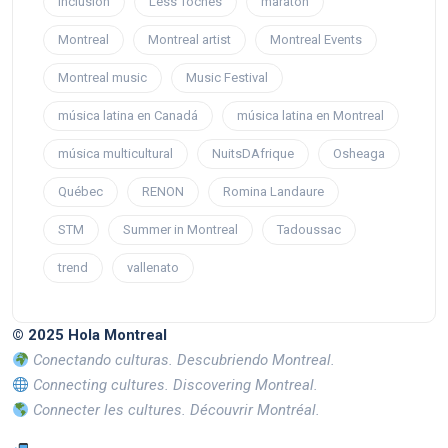
inclusión
Less Toches
maraton
Montreal
Montreal artist
Montreal Events
Montreal music
Music Festival
música latina en Canadá
música latina en Montreal
música multicultural
NuitsDAfrique
Osheaga
Québec
RENON
Romina Landaure
STM
Summer in Montreal
Tadoussac
trend
vallenato
© 2025 Hola Montreal
Conectando culturas. Descubriendo Montreal.
Connecting cultures. Discovering Montreal.
Connecter les cultures. Découvrir Montréal.