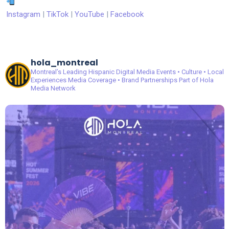
Instagram
|
TikTok
|
YouTube
|
Facebook
hola_montreal
Montreal’s Leading Hispanic Digital Media
Events • Culture • Local
Experiences
Media Coverage • Brand Partnerships
Part of Hola
Media Network