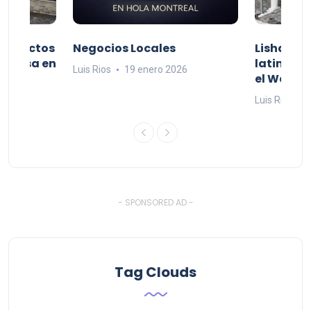
productos
Negocios Locales
Lishaam 
 a casa en
latinos q
Luis Rios
19 enero 2026
el West I
26
Luis Rios
1
- SPONSORED AD -
Tag Clouds