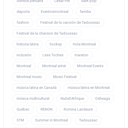
cumbia peruana
César Pilli
dark-pop
deporte
Eventosmontreal
familia
fashion
Festival de la canción de Tadoussac
Festival de la chanson de Tadoussac
historia latina
hockey
Hola Montreal
inclusión
Less Toches
maraton
Montreal
Montreal artist
Montreal Events
Montreal music
Music Festival
música latina en Canadá
música latina en Montreal
música multicultural
NuitsDAfrique
Osheaga
Québec
RENON
Romina Landaure
STM
Summer in Montreal
Tadoussac