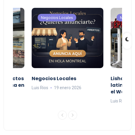
Negocios Locales
Negocio
productos
Negocios Locales
Lishaam 
 a casa en
latinos q
Luis Rios
19 enero 2026
el West I
26
Luis Rios
1