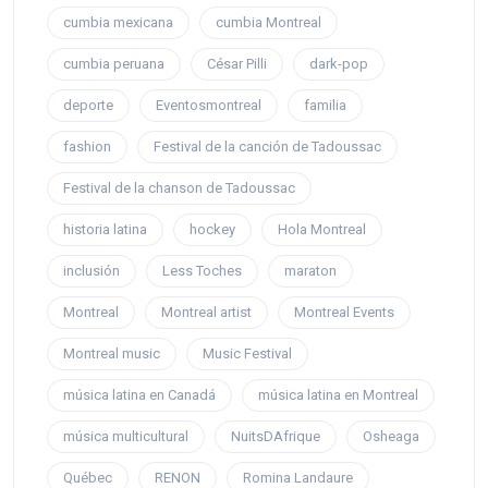
cumbia mexicana
cumbia Montreal
cumbia peruana
César Pilli
dark-pop
deporte
Eventosmontreal
familia
fashion
Festival de la canción de Tadoussac
Festival de la chanson de Tadoussac
historia latina
hockey
Hola Montreal
inclusión
Less Toches
maraton
Montreal
Montreal artist
Montreal Events
Montreal music
Music Festival
música latina en Canadá
música latina en Montreal
música multicultural
NuitsDAfrique
Osheaga
Québec
RENON
Romina Landaure