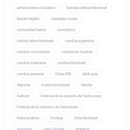
artistas latinos Quebec
bandas latinas Montreal
Bazart Nights
Canadian music
comunidad latina
conciertos
cultura latina Montreal
cumbia argentina
cumbia colombiana
cumbia en Quebec
cumbia mexicana
cumbia Montreal
cumbia peruana
César Pilli
dark-pop
deporte
Eventosmontreal
familia
fashion
Festival de la canción de Tadoussac
Festival de la chanson de Tadoussac
historia latina
hockey
Hola Montreal
inclusión
Less Toches
maraton