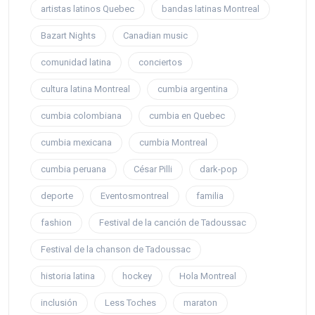
artistas latinos Quebec
bandas latinas Montreal
Bazart Nights
Canadian music
comunidad latina
conciertos
cultura latina Montreal
cumbia argentina
cumbia colombiana
cumbia en Quebec
cumbia mexicana
cumbia Montreal
cumbia peruana
César Pilli
dark-pop
deporte
Eventosmontreal
familia
fashion
Festival de la canción de Tadoussac
Festival de la chanson de Tadoussac
historia latina
hockey
Hola Montreal
inclusión
Less Toches
maraton