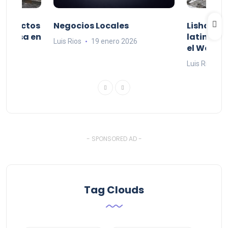
productos
Negocios Locales
Lishaam 
 a casa en
latinos q
Luis Rios
19 enero 2026
el West I
26
Luis Rios
1
- SPONSORED AD -
Tag Clouds