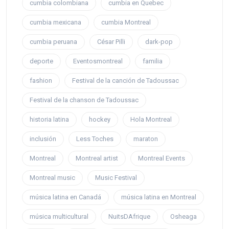
cumbia colombiana
cumbia en Quebec
cumbia mexicana
cumbia Montreal
cumbia peruana
César Pilli
dark-pop
deporte
Eventosmontreal
familia
fashion
Festival de la canción de Tadoussac
Festival de la chanson de Tadoussac
historia latina
hockey
Hola Montreal
inclusión
Less Toches
maraton
Montreal
Montreal artist
Montreal Events
Montreal music
Music Festival
música latina en Canadá
música latina en Montreal
música multicultural
NuitsDAfrique
Osheaga