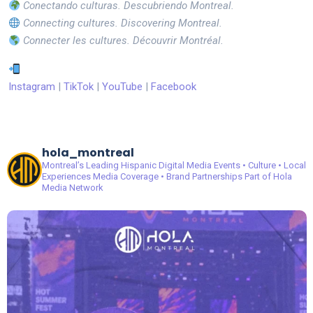
Conectando culturas. Descubriendo Montreal.
Connecting cultures. Discovering Montreal.
Connecter les cultures. Découvrir Montréal.
Instagram
|
TikTok
|
YouTube
|
Facebook
hola_montreal
Montreal’s Leading Hispanic Digital Media
Events • Culture • Local
Experiences
Media Coverage • Brand Partnerships
Part of Hola
Media Network