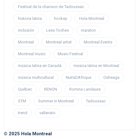
Festival de la chanson de Tadoussac
historia latina
hockey
Hola Montreal
inclusión
Less Toches
maraton
Montreal
Montreal artist
Montreal Events
Montreal music
Music Festival
música latina en Canadá
música latina en Montreal
música multicultural
NuitsDAfrique
Osheaga
Québec
RENON
Romina Landaure
STM
Summer in Montreal
Tadoussac
trend
vallenato
© 2025 Hola Montreal