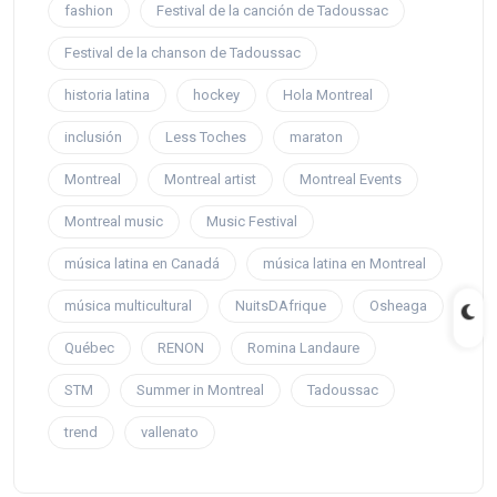
fashion
Festival de la canción de Tadoussac
Festival de la chanson de Tadoussac
historia latina
hockey
Hola Montreal
inclusión
Less Toches
maraton
Montreal
Montreal artist
Montreal Events
Montreal music
Music Festival
música latina en Canadá
música latina en Montreal
música multicultural
NuitsDAfrique
Osheaga
Québec
RENON
Romina Landaure
STM
Summer in Montreal
Tadoussac
trend
vallenato