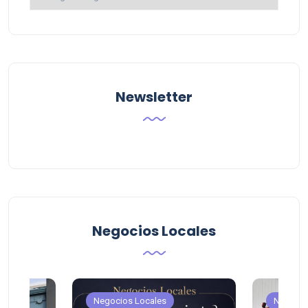
por
Categoria
Newsletter
Negocios Locales
Negocios Locales
Negocio