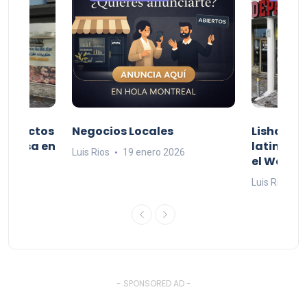
productos
Negocios Locales
Lishaam 
 a casa en
latinos q
Luis Rios
19 enero 2026
el West I
26
Luis Rios
1
- SPONSORED AD -