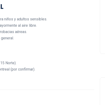
L
Lishaam Market: productos
latinos que saben a casa e
ra niños y adultos sensibles.
el West Island
ayormente al aire libre.
Luis Rios
18 enero 2026
crobacias aéreas.
a general.
15 Norte).
real (por confirmar).