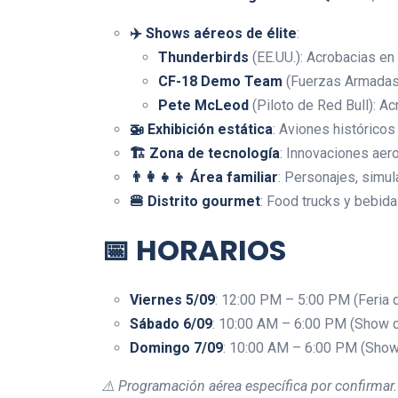
✈️ Shows aéreos de élite
:
Thunderbirds
(EE.UU.): Acrobacias en
CF-18 Demo Team
(Fuerzas Armadas 
Pete McLeod
(Piloto de Red Bull): A
🚁 Exhibición estática
: Aviones históricos
🏗️ Zona de tecnología
: Innovaciones aer
👨‍👩‍👧‍👦 Área familiar
: Personajes, simul
🍔 Distrito gourmet
: Food trucks y bebida
📅
HORARIOS
Viernes 5/09
: 12:00 PM – 5:00 PM (Feria 
Sábado 6/09
: 10:00 AM – 6:00 PM (Show 
Domingo 7/09
: 10:00 AM – 6:00 PM (Show
⚠️ Programación aérea específica por confirmar.