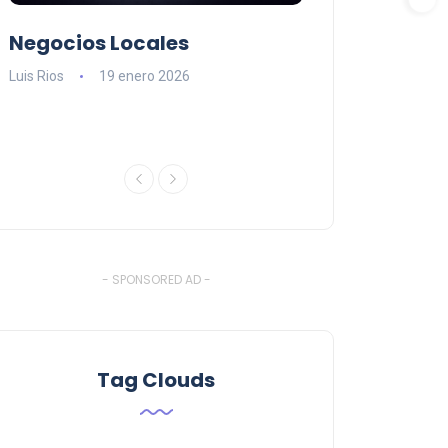
Negocios Locales
Lishaam Mark
n
latinos que s
Luis Rios
19 enero 2026
el West Island
Luis Rios
18 ener
- SPONSORED AD -
Tag Clouds