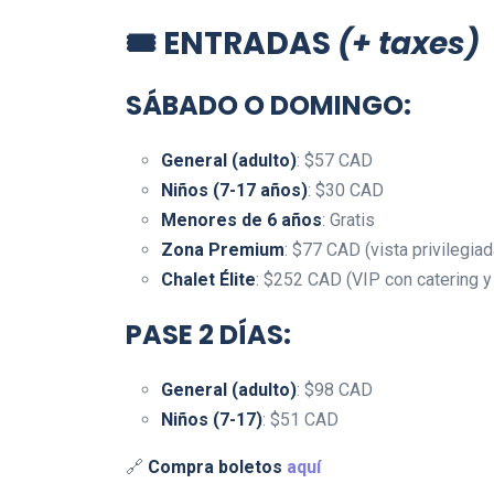
🎟️
ENTRADAS
(+ taxes)
SÁBADO O DOMINGO
:
General (adulto)
: $57 CAD
Niños (7-17 años)
: $30 CAD
Menores de 6 años
: Gratis
Zona Premium
: $77 CAD (vista privilegiad
Chalet Élite
: $252 CAD (VIP con catering y 
PASE 2 DÍAS
:
General (adulto)
: $98 CAD
Niños (7-17)
: $51 CAD
🔗
Compra boletos
aquí