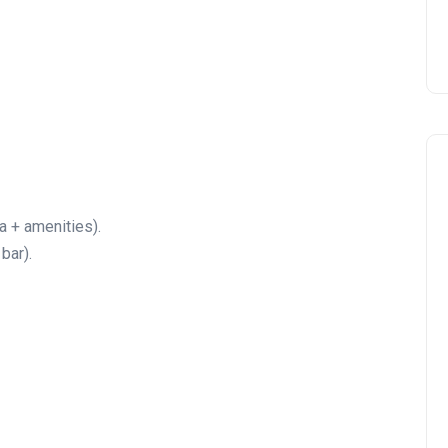
a + amenities).
bar).
Negocios Locales