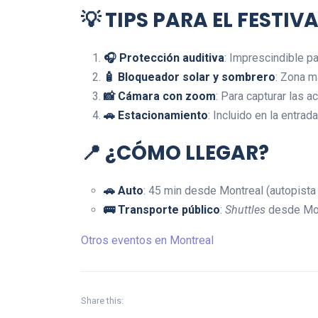
💡
TIPS PARA EL FESTIVA
🎧 Protección auditiva
: Imprescindible pa
🧴 Bloqueador solar y sombrero
: Zona m
📸 Cámara con zoom
: Para capturar las a
🚗 Estacionamiento
: Incluido en la entrad
📍
¿CÓMO LLEGAR?
🚗 Auto
: 45 min desde Montreal (autopista 
🚌 Transporte público
:
Shuttles
desde Mont
Otros eventos en Montreal
Share this: