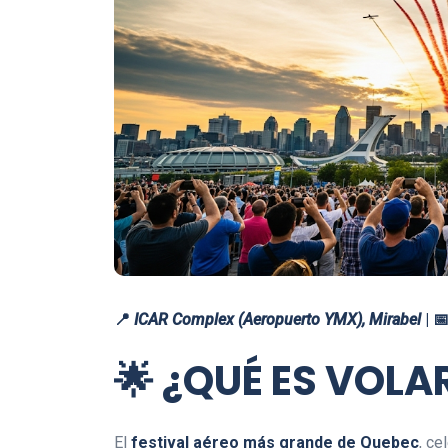
📍
ICAR Complex (Aeropuerto YMX), Mirabel
| 
🌟
¿QUÉ ES VOLA
El
festival aéreo más grande de Quebec
, ce