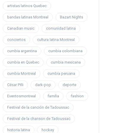
artistas latinos Quebec
bandas latinas Montreal
Bazart Nights
Canadian music
comunidad latina
conciertos
cultura latina Montreal
cumbia argentina
cumbia colombiana
cumbia en Quebec
cumbia mexicana
cumbia Montreal
cumbia peruana
César Pilli
dark-pop
deporte
Eventosmontreal
familia
fashion
Festival de la canción de Tadoussac
Festival de la chanson de Tadoussac
historia latina
hockey