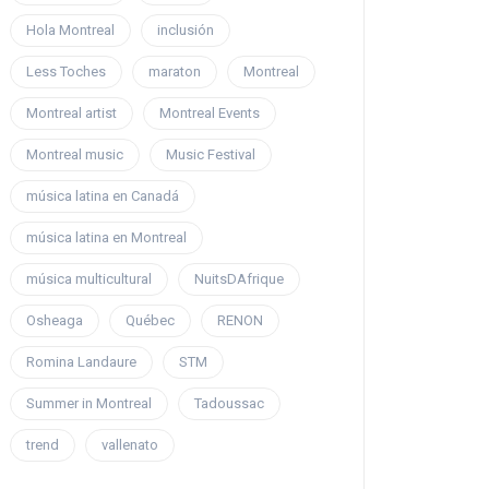
Hola Montreal
inclusión
Less Toches
maraton
Montreal
Montreal artist
Montreal Events
Montreal music
Music Festival
música latina en Canadá
música latina en Montreal
música multicultural
NuitsDAfrique
Osheaga
Québec
RENON
Romina Landaure
STM
Summer in Montreal
Tadoussac
trend
vallenato