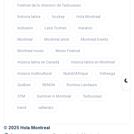
Festival de la chanson de Tadoussac
historia latina
hockey
Hola Montreal
inclusión
Less Toches
maraton
Montreal
Montreal artist
Montreal Events
Montreal music
Music Festival
música latina en Canadá
música latina en Montreal
música multicultural
NuitsDAfrique
Osheaga
Québec
RENON
Romina Landaure
STM
Summer in Montreal
Tadoussac
trend
vallenato
© 2025 Hola Montreal