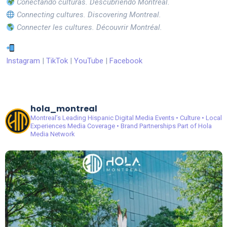
Conectando culturas. Descubriendo Montreal.
Connecting cultures. Discovering Montreal.
Connecter les cultures. Découvrir Montréal.
Instagram
|
TikTok
|
YouTube
|
Facebook
hola_montreal
Montreal’s Leading Hispanic Digital Media
Events • Culture • Local
Experiences
Media Coverage • Brand Partnerships
Part of Hola
Media Network