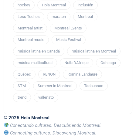
hockey
Hola Montreal
inclusión
Less Toches
maraton
Montreal
Montreal artist
Montreal Events
Montreal music
Music Festival
música latina en Canadá
música latina en Montreal
música multicultural
NuitsDAfrique
Osheaga
Québec
RENON
Romina Landaure
STM
Summer in Montreal
Tadoussac
trend
vallenato
© 2025 Hola Montreal
Conectando culturas. Descubriendo Montreal.
Connecting cultures. Discovering Montreal.