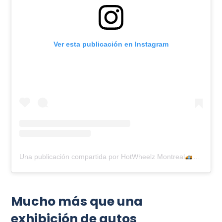
Ver esta publicación en Instagram
Una publicación compartida por HotWheelz Montreal
(@fest
Mucho más que una
exhibición de autos