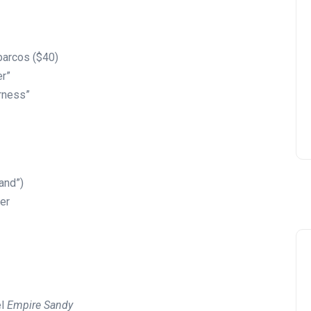
Lishaam Market: productos
latinos que saben a casa e
barcos ($40)
el West Island
r”
Luis Rios
18 enero 2026
rness”
and”)
er
el
Empire Sandy