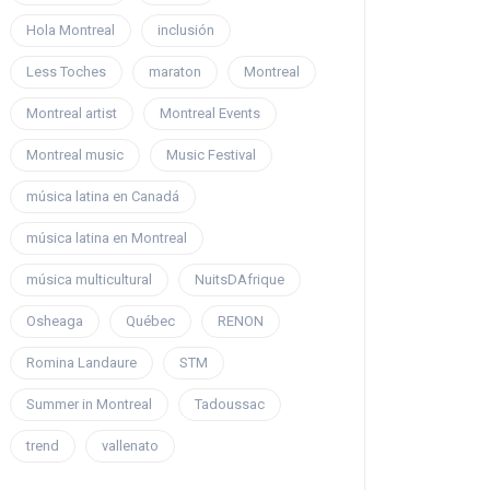
Hola Montreal
inclusión
Less Toches
maraton
Montreal
Montreal artist
Montreal Events
Montreal music
Music Festival
música latina en Canadá
música latina en Montreal
música multicultural
NuitsDAfrique
Osheaga
Québec
RENON
Romina Landaure
STM
Summer in Montreal
Tadoussac
trend
vallenato