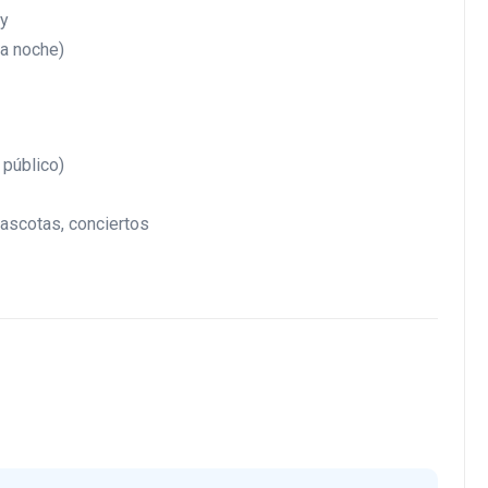
ry
la noche)
 público)
ascotas, conciertos