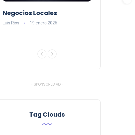
Negocios Locales
Lishaam Mark
n
latinos que s
Luis Rios
19 enero 2026
el West Island
Luis Rios
18 ener
- SPONSORED AD -
Tag Clouds