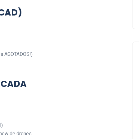
 CAD)
 ya AGOTADOS!)
ACADA
Negocios Locales
l)
show de drones