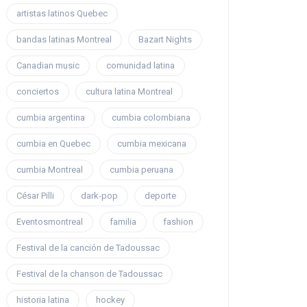
artistas latinos Quebec
bandas latinas Montreal
Bazart Nights
Canadian music
comunidad latina
conciertos
cultura latina Montreal
cumbia argentina
cumbia colombiana
cumbia en Quebec
cumbia mexicana
cumbia Montreal
cumbia peruana
César Pilli
dark-pop
deporte
Eventosmontreal
familia
fashion
Festival de la canción de Tadoussac
Festival de la chanson de Tadoussac
historia latina
hockey