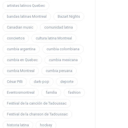
artistas latinos Quebec
bandas latinas Montreal
Bazart Nights
Canadian music
comunidad latina
conciertos
cultura latina Montreal
cumbia argentina
cumbia colombiana
cumbia en Quebec
cumbia mexicana
cumbia Montreal
cumbia peruana
César Pilli
dark-pop
deporte
Eventosmontreal
familia
fashion
Festival de la canción de Tadoussac
Festival de la chanson de Tadoussac
historia latina
hockey