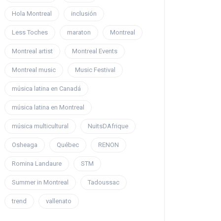
Hola Montreal
inclusión
Less Toches
maraton
Montreal
Montreal artist
Montreal Events
Montreal music
Music Festival
música latina en Canadá
música latina en Montreal
música multicultural
NuitsDAfrique
Osheaga
Québec
RENON
Romina Landaure
STM
Summer in Montreal
Tadoussac
trend
vallenato