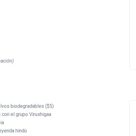
Lishaam Market: productos
latinos que saben a casa e
el West Island
Luis Rios
18 enero 2026
pación)
lvos biodegradables ($5)
s con el grupo Virushigaa
ia
leyenda hindú