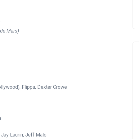
y
-de-Mars)
llywood), Flippa, Dexter Crowe
Negocios Locales
m
 Jay Laurin, Jeff Malo