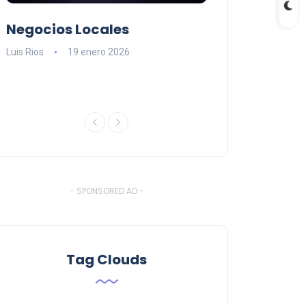
Negocios Locales
Lishaam Mark
n
latinos que s
Luis Rios
19 enero 2026
el West Island
Luis Rios
18 ener
- SPONSORED AD -
Tag Clouds