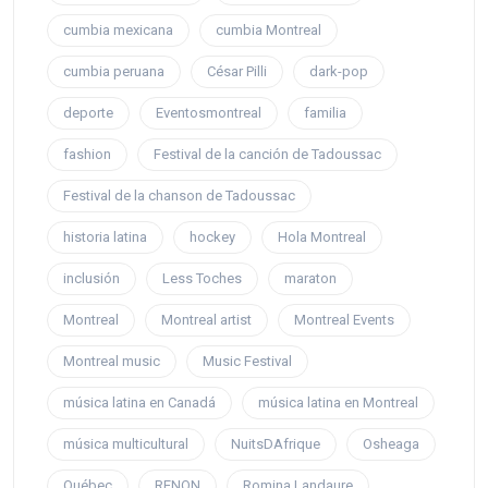
cumbia mexicana
cumbia Montreal
cumbia peruana
César Pilli
dark-pop
deporte
Eventosmontreal
familia
fashion
Festival de la canción de Tadoussac
Festival de la chanson de Tadoussac
historia latina
hockey
Hola Montreal
inclusión
Less Toches
maraton
Montreal
Montreal artist
Montreal Events
Montreal music
Music Festival
música latina en Canadá
música latina en Montreal
música multicultural
NuitsDAfrique
Osheaga
Québec
RENON
Romina Landaure