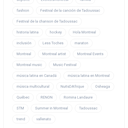
fashion
Festival de la canción de Tadoussac
Festival de la chanson de Tadoussac
historia latina
hockey
Hola Montreal
inclusión
Less Toches
maraton
Montreal
Montreal artist
Montreal Events
Montreal music
Music Festival
música latina en Canadá
música latina en Montreal
música multicultural
NuitsDAfrique
Osheaga
Québec
RENON
Romina Landaure
STM
Summer in Montreal
Tadoussac
trend
vallenato