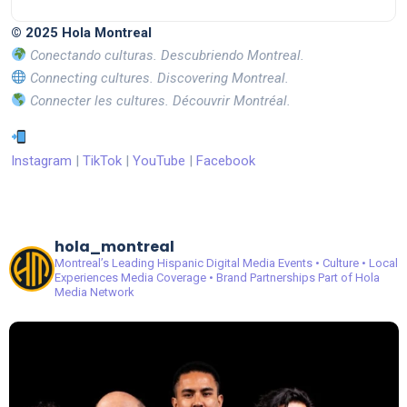
© 2025 Hola Montreal
Conectando culturas. Descubriendo Montreal.
Connecting cultures. Discovering Montreal.
Connecter les cultures. Découvrir Montréal.
Instagram
|
TikTok
|
YouTube
|
Facebook
hola_montreal
Montreal’s Leading Hispanic Digital Media
Events • Culture • Local
Experiences
Media Coverage • Brand Partnerships
Part of Hola
Media Network