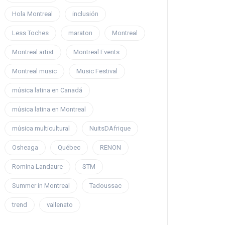
Hola Montreal
inclusión
Less Toches
maraton
Montreal
Montreal artist
Montreal Events
Montreal music
Music Festival
música latina en Canadá
música latina en Montreal
música multicultural
NuitsDAfrique
Osheaga
Québec
RENON
Romina Landaure
STM
Summer in Montreal
Tadoussac
trend
vallenato