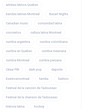
artistas latinos Quebec
bandas latinas Montreal
Bazart Nights
Canadian music
comunidad latina
conciertos
cultura latina Montreal
cumbia argentina
cumbia colombiana
cumbia en Quebec
cumbia mexicana
cumbia Montreal
cumbia peruana
César Pilli
dark-pop
deporte
Eventosmontreal
familia
fashion
Festival de la canción de Tadoussac
Festival de la chanson de Tadoussac
historia latina
hockey