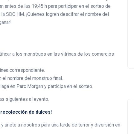
n antes de las 19:45 h para participar en el sorteo de
Lishaam Market: productos
 la SDC HM. ¡Quienes logren descifrar el nombre del
latinos que saben a casa e
ganar!
el West Island
Luis Rios
18 enero 2026
ntificar a los monstruos en las vitrinas de los comercios
ínea correspondiente.
r el nombre del monstruo final.
laga en Parc Morgan y participa en el sorteo.
s siguientes al evento.
a recolección de dulces!
 y únete a nosotros para una tarde de terror y diversión en