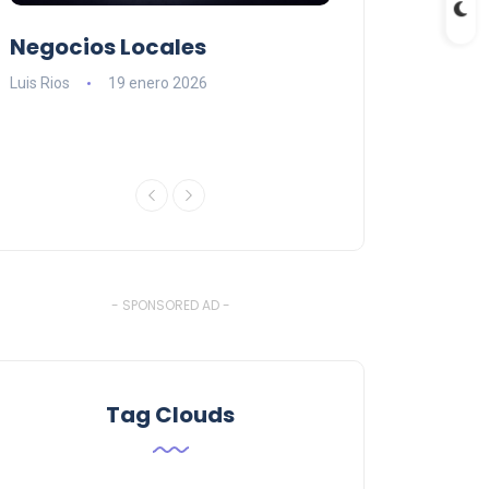
Negocios Locales
Lishaam Mark
n
latinos que s
Luis Rios
19 enero 2026
el West Island
Luis Rios
18 ener
- SPONSORED AD -
Tag Clouds