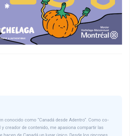
bién conocido como "Canadá desde Adentro". Como co-
 y creador de contenido, me apasiona compartir las
que hacen de Canadá un lugar único. Desde los rincones