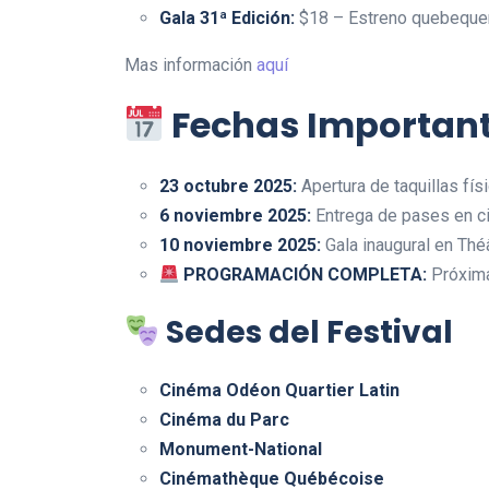
Gala 31ª Edición:
$18 – Estreno quebequ
Mas información
aquí
Fechas Importan
23 octubre 2025:
Apertura de taquillas fís
6 noviembre 2025:
Entrega de pases en c
10 noviembre 2025:
Gala inaugural en Th
PROGRAMACIÓN COMPLETA:
Próximam
Sedes del Festival
Cinéma Odéon Quartier Latin
Cinéma du Parc
Monument-National
Cinémathèque Québécoise