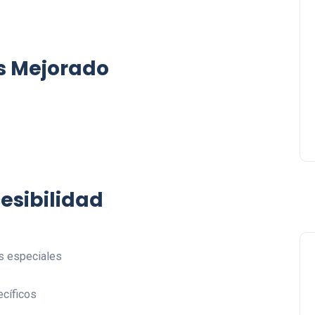
Lishaam Market: productos
latinos que saben a casa e
s Mejorado
el West Island
Luis Rios
18 enero 2026
sibilidad
s especiales
cíficos