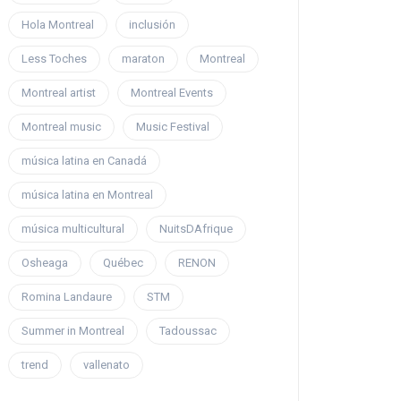
Hola Montreal
inclusión
Less Toches
maraton
Montreal
Montreal artist
Montreal Events
Montreal music
Music Festival
música latina en Canadá
música latina en Montreal
música multicultural
NuitsDAfrique
Osheaga
Québec
RENON
Romina Landaure
STM
Summer in Montreal
Tadoussac
trend
vallenato