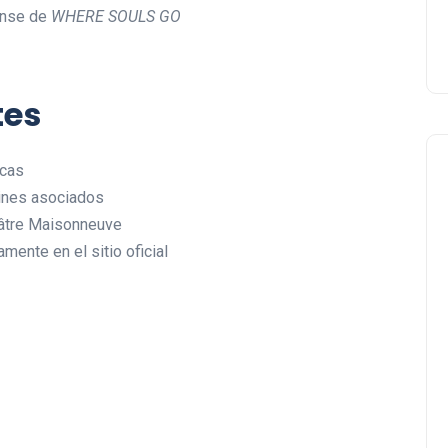
ense de
WHERE SOULS GO
tes
icas
ines asociados
éâtre Maisonneuve
ente en el sitio oficial
Negocios Locales