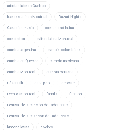
artistas latinos Quebec
bandas latinas Montreal
Bazart Nights
Canadian music
comunidad latina
conciertos
cultura latina Montreal
cumbia argentina
cumbia colombiana
cumbia en Quebec
cumbia mexicana
cumbia Montreal
cumbia peruana
César Pilli
dark-pop
deporte
Eventosmontreal
familia
fashion
Festival de la canción de Tadoussac
Festival de la chanson de Tadoussac
historia latina
hockey