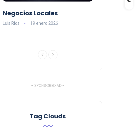
Negocios Locales
Lishaam Mark
n
latinos que s
Luis Rios
19 enero 2026
el West Island
Luis Rios
18 ener
- SPONSORED AD -
Tag Clouds