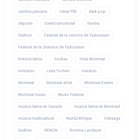
cumbia peruana
César Pilli
dark-pop
deporte
Eventosmontreal
familia
fashion
Festival de la canción de Tadoussac
Festival de la chanson de Tadoussac
historia latina
hockey
Hola Montreal
inclusión
Less Toches
maraton
Montreal
Montreal artist
Montreal Events
Montreal music
Music Festival
música latina en Canadá
música latina en Montreal
música multicultural
NuitsDAfrique
Osheaga
Québec
RENON
Romina Landaure