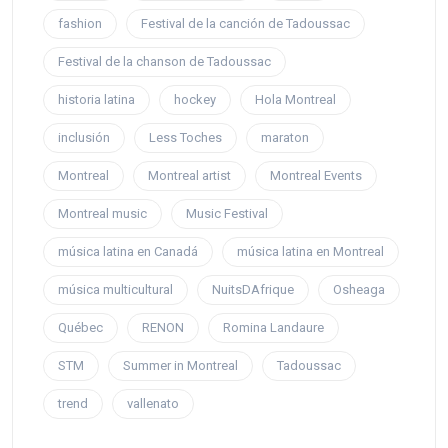
fashion
Festival de la canción de Tadoussac
Festival de la chanson de Tadoussac
historia latina
hockey
Hola Montreal
inclusión
Less Toches
maraton
Montreal
Montreal artist
Montreal Events
Montreal music
Music Festival
música latina en Canadá
música latina en Montreal
música multicultural
NuitsDAfrique
Osheaga
Québec
RENON
Romina Landaure
STM
Summer in Montreal
Tadoussac
trend
vallenato