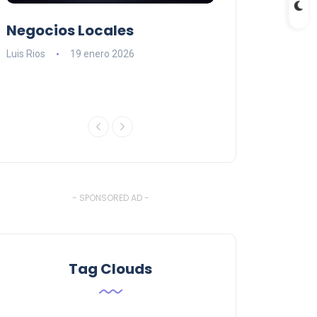
Negocios Locales
Lishaam Mark
n
latinos que s
Luis Rios
19 enero 2026
el West Island
Luis Rios
18 ener
- SPONSORED AD -
Tag Clouds