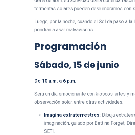
del 8 de abril, su actividad diaria continúa fas
tormentas solares pueden deslumbrarnos con su
Luego, por la noche, cuando el Sol da paso a la
pondrán a asar malvaviscos.
Programación
Sábado, 15 de junio
De 10 a.m. a 6 p.m.
Será un día emocionante con kioscos, artes y m
observación solar, entre otras actividades:
Imagina extraterrestres:
Dibuja extraterr
imaginación, guiado por Bettina Forget, Dir
SETI.