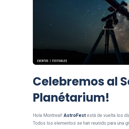
Celebremos al So
Planétarium!
Hola Montreal!
AstroFest
está de vuelta los d
Todos los elementos se han reunido para una gran