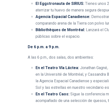
El Eggstronauta de SIRIUS:
Tienes unos 2
aterrizar tu huevo de manera segura después
Agencia Espacial Canadiense:
Demostrará
comparando arena de la Tierra con polvo lunar
Bibliothèques de Montréal:
Lanzará el Cl
públicas sobre el espacio.
De 6 p.m. a 9 p.m.
A las 6 p.m., dos salas, dos ambientes:
En el Teatro Vía Láctea:
Jonathan Gagné, 
en la Université de Montréal, y Cassandra 
la Agencia Espacial Canadiense y especialis
Sol y las estrellas en nuestro vecindario es
En el Teatro Caos:
Sigue la conferencia mi
acompañado de una selección de quesos, to