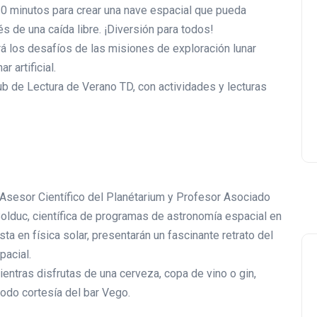
0 minutos para crear una nave espacial que pueda
Lishaam Market: productos
 de una caída libre. ¡Diversión para todos!
latinos que saben a casa e
 los desafíos de las misiones de exploración lunar
el West Island
 artificial.
ub de Lectura de Verano TD, con actividades y lecturas
Luis Rios
18 enero 2026
Asesor Científico del Planétarium y Profesor Asociado
Bolduc, científica de programas de astronomía espacial en
ta en física solar, presentarán un fascinante retrato del
pacial.
entras disfrutas de una cerveza, copa de vino o gin,
do cortesía del bar Vego.