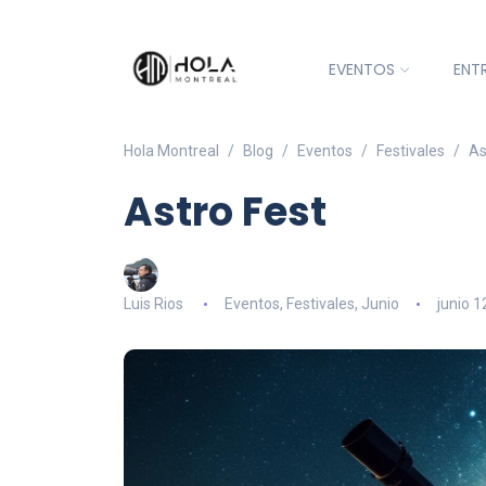
EVENTOS
ENT
Hola Montreal
Blog
Eventos
Festivales
As
Astro Fest
Luis Rios
Eventos
,
Festivales
,
Junio
junio 1