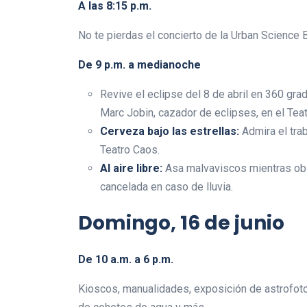
A las 8:15 p.m.
No te pierdas el concierto de la Urban Science 
De 9 p.m. a medianoche
Revive el eclipse del 8 de abril en 360 gra
Marc Jobin, cazador de eclipses, en el Teat
Cerveza bajo las estrellas:
Admira el tra
Teatro Caos.
Al aire libre:
Asa malvaviscos mientras obse
cancelada en caso de lluvia.
Domingo, 16 de junio
De 10 a.m. a 6 p.m.
Kioscos, manualidades, exposición de astrofoto