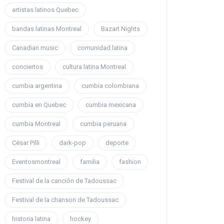
artistas latinos Quebec
bandas latinas Montreal
Bazart Nights
Canadian music
comunidad latina
conciertos
cultura latina Montreal
cumbia argentina
cumbia colombiana
cumbia en Quebec
cumbia mexicana
cumbia Montreal
cumbia peruana
César Pilli
dark-pop
deporte
Eventosmontreal
familia
fashion
Festival de la canción de Tadoussac
Festival de la chanson de Tadoussac
historia latina
hockey