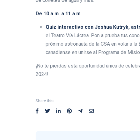
de cohetes de agua y más.
De 10 a.m. a 11 a.m.
Quiz interactivo con Joshua Kutryk, ast
el Teatro Vía Láctea. Pon a prueba tus con
próximo astronauta de la CSA en volar a la E
canadiense en unirse al Programa de Misi
¡No te pierdas esta oportunidad única de celebr
2024!
Share this: