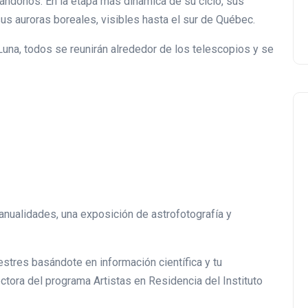
cinándonos. En la etapa más dinámica de su ciclo, sus
s auroras boreales, visibles hasta el sur de Québec.
 Luna, todos se reunirán alrededor de los telescopios y se
Negocios Locales
anualidades, una exposición de astrofotografía y
estres basándote en información científica y tu
ectora del programa Artistas en Residencia del Instituto