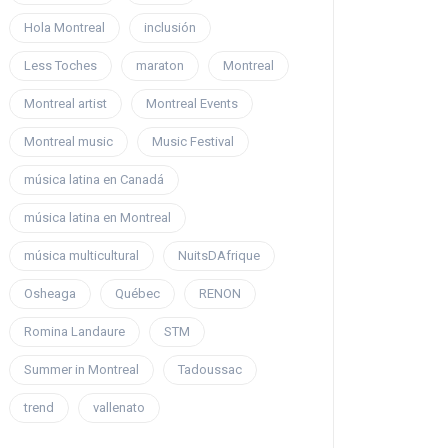
Hola Montreal
inclusión
Less Toches
maraton
Montreal
Montreal artist
Montreal Events
Montreal music
Music Festival
música latina en Canadá
música latina en Montreal
música multicultural
NuitsDAfrique
Osheaga
Québec
RENON
Romina Landaure
STM
Summer in Montreal
Tadoussac
trend
vallenato