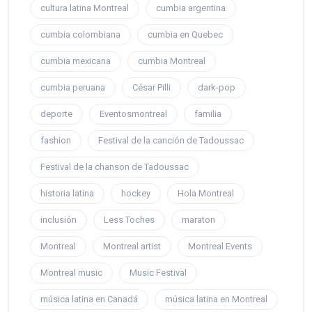
cultura latina Montreal
cumbia argentina
cumbia colombiana
cumbia en Quebec
cumbia mexicana
cumbia Montreal
cumbia peruana
César Pilli
dark-pop
deporte
Eventosmontreal
familia
fashion
Festival de la canción de Tadoussac
Festival de la chanson de Tadoussac
historia latina
hockey
Hola Montreal
inclusión
Less Toches
maraton
Montreal
Montreal artist
Montreal Events
Montreal music
Music Festival
música latina en Canadá
música latina en Montreal