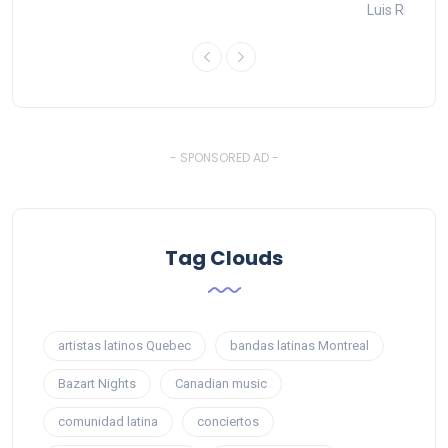
26
Luis Rios
1
- SPONSORED AD -
Tag Clouds
artistas latinos Quebec
bandas latinas Montreal
Bazart Nights
Canadian music
comunidad latina
conciertos